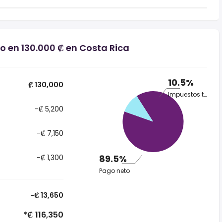
o en 130.000 ₡ en Costa Rica
10.5%
₡ 130,000
Impuestos totales
-₡ 5,200
-₡ 7,150
-₡ 1,300
89.5%
Pago neto
-₡ 13,650
*₡ 116,350