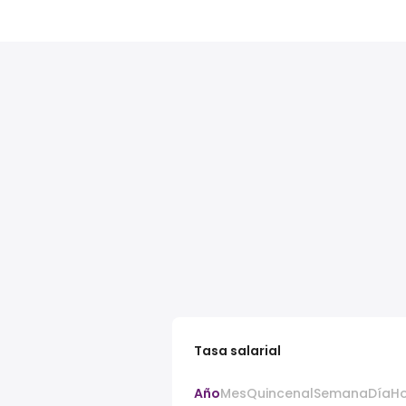
Tasa salarial
Año
Mes
Quincenal
Semana
Día
H