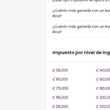
¿Qué tipo impositivo se aplica a 
¿Cuánto más ganarás con un bonu
Rica?
¿Cuánto más ganarás con un bonu
Rica?
Impuesto por nivel de in
₡ 135,000
₡ 140,0
₡ 155,000
₡ 160,0
₡ 175,000
₡ 180,0
₡ 195,000
₡ 200,0
₡ 215,000
₡ 220,0