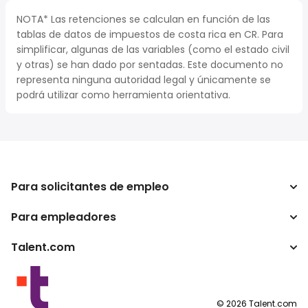
NOTA* Las retenciones se calculan en función de las
tablas de datos de impuestos de costa rica en CR. Para
simplificar, algunas de las variables (como el estado civil
y otras) se han dado por sentadas. Este documento no
representa ninguna autoridad legal y únicamente se
podrá utilizar como herramienta orientativa.
Para solicitantes de empleo
Para empleadores
Buscador de trabajo
Calculadora de impuestos
Talent.com
Empresa
Conversor de salario
ATS
Otros países
Programas para publishers
Condiciones de uso
©
2026
Talent.com