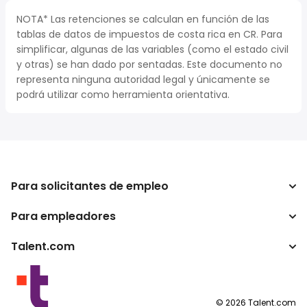
NOTA* Las retenciones se calculan en función de las
tablas de datos de impuestos de costa rica en CR. Para
simplificar, algunas de las variables (como el estado civil
y otras) se han dado por sentadas. Este documento no
representa ninguna autoridad legal y únicamente se
podrá utilizar como herramienta orientativa.
Para solicitantes de empleo
Para empleadores
Buscador de trabajo
Calculadora de impuestos
Talent.com
Empresa
Conversor de salario
ATS
Otros países
Programas para publishers
Condiciones de uso
©
2026
Talent.com