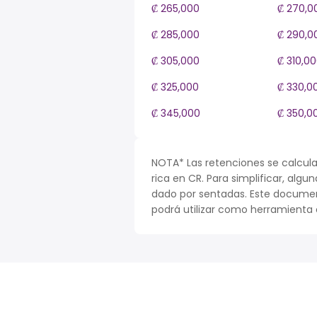
₡ 265,000
₡ 270,0
₡ 285,000
₡ 290,0
₡ 305,000
₡ 310,0
₡ 325,000
₡ 330,0
₡ 345,000
₡ 350,0
NOTA* Las retenciones se calcula
rica en CR. Para simplificar, algu
dado por sentadas. Este documen
podrá utilizar como herramienta o