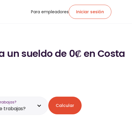
Para empleadores
Iniciar sesión
a un sueldo de 0₡ en Costa
trabajas?
Calcular
 trabajas?