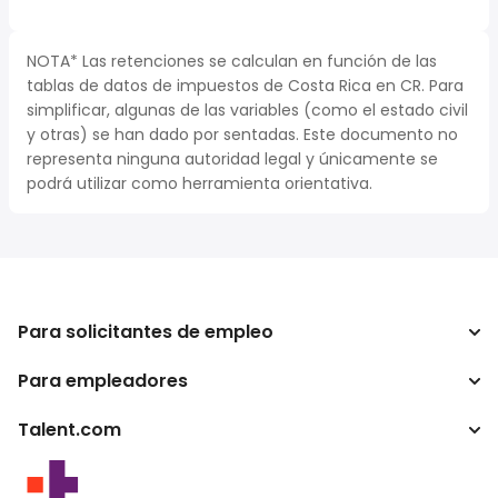
NOTA* Las retenciones se calculan en función de las
tablas de datos de impuestos de Costa Rica en CR. Para
simplificar, algunas de las variables (como el estado civil
y otras) se han dado por sentadas. Este documento no
representa ninguna autoridad legal y únicamente se
podrá utilizar como herramienta orientativa.
Para solicitantes de empleo
Para empleadores
Buscador de trabajo
Calculadora de impuestos
Talent.com
Empresa
Conversor de salario
ATS
Otros países