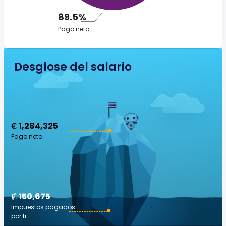
89.5%
Pago neto
Desglose del salario
₡ 1,284,325
Pago neto
₡ 150,675
Impuestos pagados
por ti