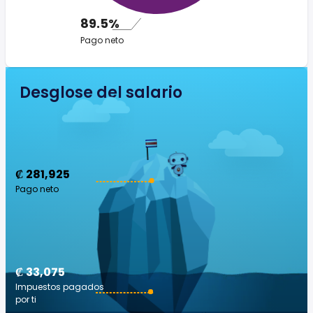
89.5%
Pago neto
Desglose del salario
₡ 281,925
Pago neto
₡ 33,075
Impuestos pagados
por ti