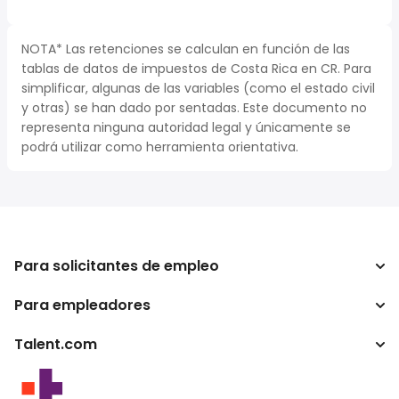
NOTA* Las retenciones se calculan en función de las
tablas de datos de impuestos de Costa Rica en CR. Para
simplificar, algunas de las variables (como el estado civil
y otras) se han dado por sentadas. Este documento no
representa ninguna autoridad legal y únicamente se
podrá utilizar como herramienta orientativa.
Para solicitantes de empleo
Para empleadores
Buscador de trabajo
Calculadora de impuestos
Talent.com
Empresa
Conversor de salario
ATS
Otros países