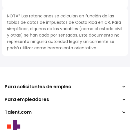
NOTA* Las retenciones se calculan en función de las
tablas de datos de impuestos de Costa Rica en CR. Para
simplificar, algunas de las variables (como el estado civil
y otras) se han dado por sentadas. Este documento no
representa ninguna autoridad legal y únicamente se
podrá utilizar como herramienta orientativa.
Para solicitantes de empleo
Para empleadores
Buscador de trabajo
Calculadora de impuestos
Talent.com
Empresa
Conversor de salario
ATS
Otros países