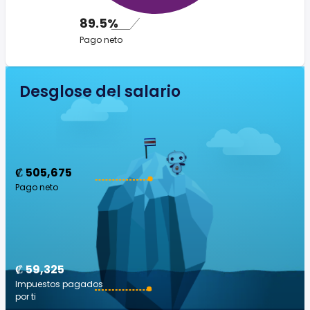
89.5%
Pago neto
Desglose del salario
₡ 505,675
Pago neto
₡ 59,325
Impuestos pagados
por ti